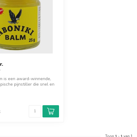
r.
lm is een award-winnende,
pische pijnstiller die snel en
d
k
Toon
1
-
1
van 1