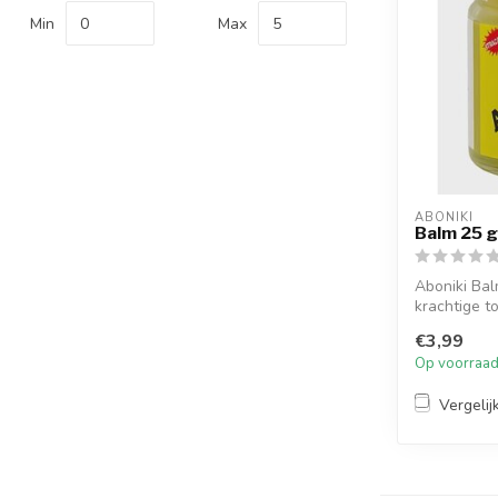
Min
Max
ABONIKI
Balm 25 g
Aboniki Ba
krachtige to
l...
€3,99
Op voorraa
Vergelij