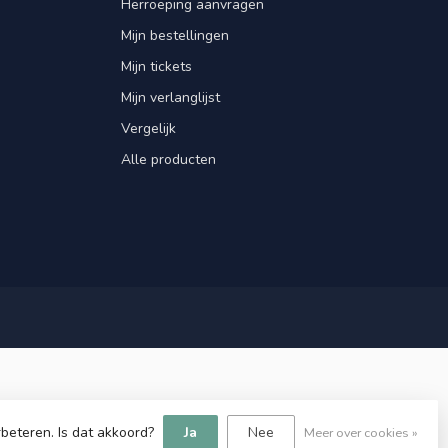
Herroeping aanvragen
Mijn bestellingen
Mijn tickets
Mijn verlanglijst
Vergelijk
Alle producten
beteren. Is dat akkoord?
Ja
Nee
Meer over cookies »
velopment