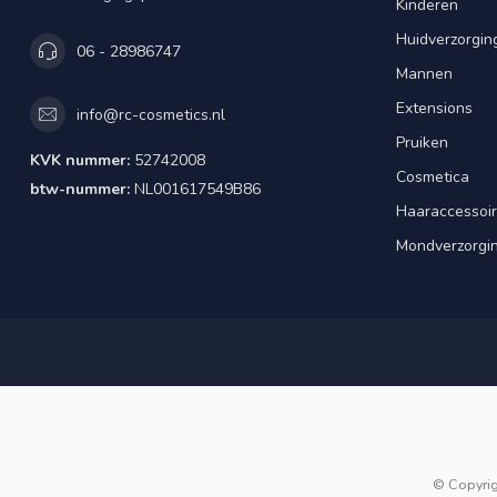
Kinderen
Huidverzorgin
06 - 28986747
Mannen
Extensions
info@rc-cosmetics.nl
Pruiken
KVK nummer:
52742008
Cosmetica
btw-nummer:
NL001617549B86
Haaraccessoi
Mondverzorgi
© Copyri