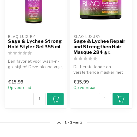
BLAQ LUXURY
BLAQ LUXURY
Sage & Lychee Strong
Sage & Lychee Repair
Hold Styler Gel 355 ml.
and Strengthen Hair
Masque 284 gr.
Een favoriet voor wash-n-
go-stijlen! Deze alcoholvrije,
Dit herstellende en
niet-schilferende styler...
versterkende masker met
salie en lychee is een diep
€15,99
€15,99
verzorge...
Op voorraad
Op voorraad
Toon
1
-
2
van 2