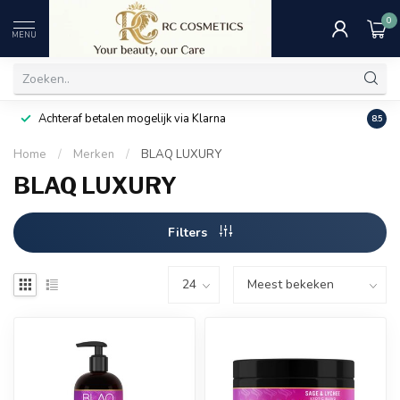
0
MENU
Achteraf betalen mogelijk via Klarna
Uitst
8.5
Home
/
Merken
/
BLAQ LUXURY
BLAQ LUXURY
Filters