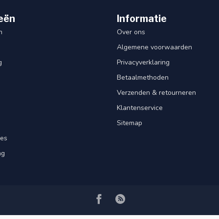
eën
Informatie
n
Over ons
Algemene voorwaarden
g
Privacyverklaring
Betaalmethoden
Verzenden & retourneren
Klantenservice
Sitemap
res
ng