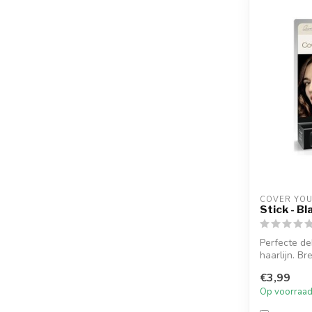
COVER YOU
Stick - Bl
Perfecte de
haarlijn. Br
Bakkebaard.
€3,99
Op voorraa