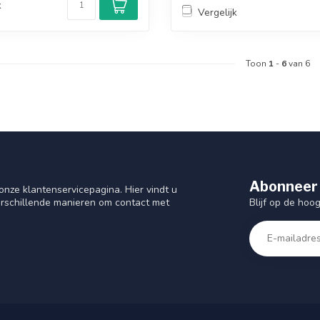
k
Vergelijk
Toon
1
-
6
van 6
Abonneer 
nze klantenservicepagina. Hier vindt u
Blijf op de hoo
rschillende manieren om contact met