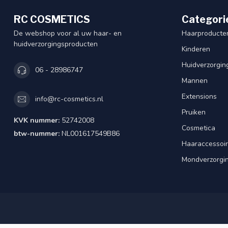
RC COSMETICS
Categori
De webshop voor al uw haar- en
Haarproducte
huidverzorgingsproducten
Kinderen
Huidverzorgin
06 - 28986747
Mannen
Extensions
info@rc-cosmetics.nl
Pruiken
KVK nummer:
52742008
Cosmetica
btw-nummer:
NL001617549B86
Haaraccessoi
Mondverzorgi