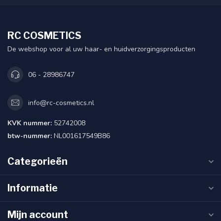
RC COSMETICS
De webshop voor al uw haar- en huidverzorgingsproducten
06 - 28986747
info@rc-cosmetics.nl
KVK nummer:
52742008
btw-nummer:
NL001617549B86
Categorieën
Informatie
Mijn account