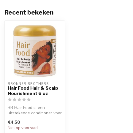
Recent bekeken
BRONNER BROTHERS
Hair Food Hair & Scalp
Nourishment 6 oz
BB Hair Food is een
uitstekende conditioner voor
beschadigd, gepermanent
€4,50
en gekl...
Niet op voorraad