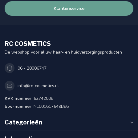
Klantenservice
RC COSMETICS
De webshop voor al uw haar- en huidverzorgingsproducten
06 - 28986747
info@rc-cosmetics.nl
KVK nummer:
52742008
btw-nummer:
NL001617549B86
Categorieën