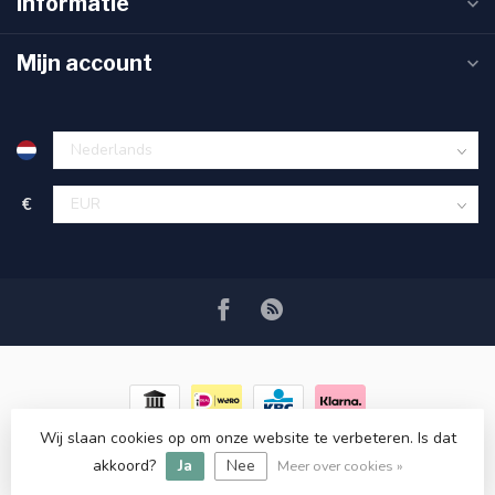
Informatie
Mijn account
€
Wij slaan cookies op om onze website te verbeteren. Is dat
© Copyright 2026 RC COSMETICS
- Powered by
Lightspeed
-
akkoord?
Ja
Nee
Lightspeed design
by
Dyvelopment
Meer over cookies »