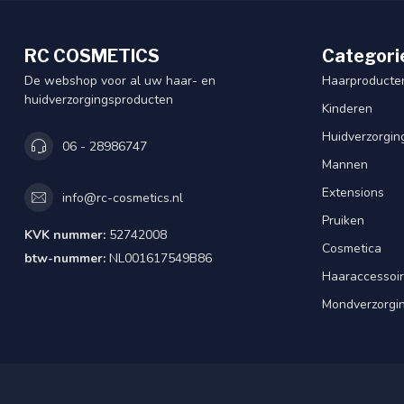
RC COSMETICS
Categori
De webshop voor al uw haar- en
Haarproducte
huidverzorgingsproducten
Kinderen
Huidverzorgin
06 - 28986747
Mannen
Extensions
info@rc-cosmetics.nl
Pruiken
KVK nummer:
52742008
Cosmetica
btw-nummer:
NL001617549B86
Haaraccessoi
Mondverzorgi