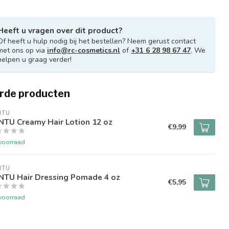
Heeft u vragen over dit product?
Of heeft u hulp nodig bij het bestellen? Neem gerust contact
met ons op via
info@rc-cosmetics.nl
of
+31 6 28 98 67 47
. We
helpen u graag verder!
rde producten
NTU
NTU Creamy Hair Lotion 12 oz
€9,99
voorraad
NTU
NTU Hair Dressing Pomade 4 oz
€5,95
voorraad