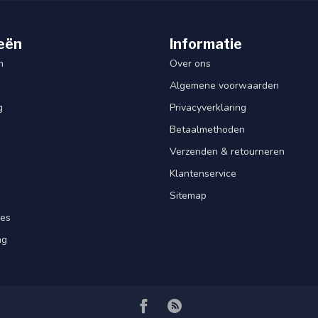
eën
Informatie
n
Over ons
Algemene voorwaarden
g
Privacyverklaring
Betaalmethoden
Verzenden & retourneren
Klantenservice
Sitemap
res
ng