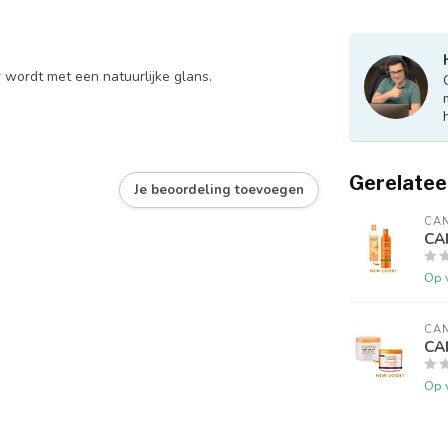
 wordt met een natuurlijke glans.
Gerelatee
Je beoordeling toevoegen
CA
CA
Op 
CA
CA
Op 