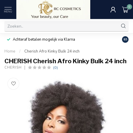
0
MENU
Achteraf betalen mogelijk via Klarna
Uitst
8.5
Home
/
Cherish Afro Kinky Bulk 24 inch
CHERISH Cherish Afro Kinky Bulk 24 inch
(0)
CHERISH