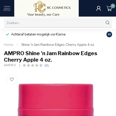
0
MENU
Achteraf betalen mogelijk via Klarna
Uitst
8.5
Home
/
Shine 'n Jam Rainbow Edges Cherry Apple 4 oz.
AMPRO Shine 'n Jam Rainbow Edges
Cherry Apple 4 oz.
(0)
AMPRO 