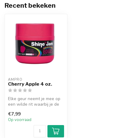
Recent bekeken
AMPRO 
Cherry Apple 4 oz.
Elke geur neemt je mee op
een wilde rit waarbij je de
hele dag aan het dansen
€7,99
be...
Op voorraad