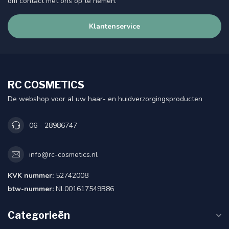
om contact met ons op te nemen.
Klantenservice
RC COSMETICS
De webshop voor al uw haar- en huidverzorgingsproducten
06 - 28986747
info@rc-cosmetics.nl
KVK nummer:
52742008
btw-nummer:
NL001617549B86
Categorieën