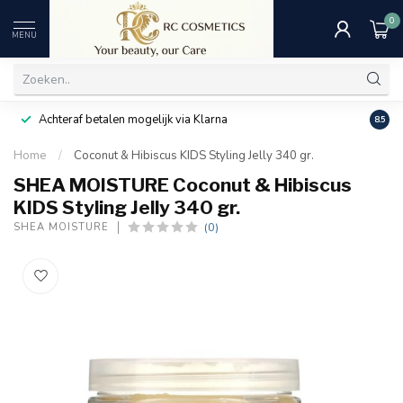
0
MENU
Achteraf betalen mogelijk via Klarna
Uitst
8.5
Home
/
Coconut & Hibiscus KIDS Styling Jelly 340 gr.
SHEA MOISTURE Coconut & Hibiscus
KIDS Styling Jelly 340 gr.
(0)
SHEA MOISTURE