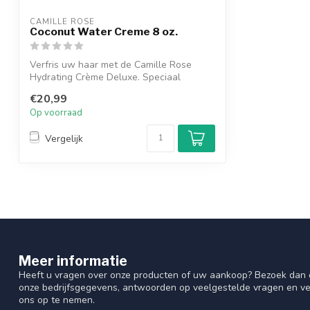
CAMILLE ROSE
Coconut Water Creme 8 oz.
Verfris uw haar met de Camille Rose
Hydrating Crème Deluxe. Speciaal
geformuleer...
€20,99
Op voorraad
Vergelijk
Meer informatie
Heeft u vragen over onze producten of uw aankoop? Bezoek dan o
onze bedrijfsgegevens, antwoorden op veelgestelde vragen en ve
ons op te nemen.