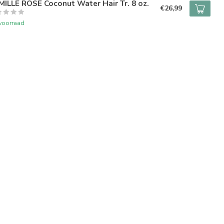
ILLE ROSE Coconut Water Hair Tr. 8 oz.
€26,99
voorraad