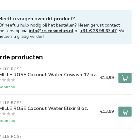
Heeft u vragen over dit product?
Of heeft u hulp nodig bij het bestellen? Neem gerust contact
met ons op via
info@rc-cosmetics.nl
of
+31 6 28 98 67 47
. We
helpen u graag verder!
rde producten
ILLE ROSE
MILLE ROSE Coconut Water Cowash 12 oz.
€14,99
voorraad
ILLE ROSE
ILLE ROSE Coconut Water Elixir 8 oz.
€13,99
voorraad
ILLE ROSE