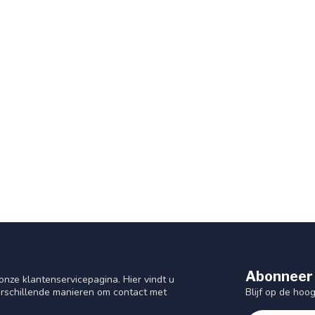
Abonneer 
nze klantenservicepagina. Hier vindt u
Blijf op de hoo
rschillende manieren om contact met