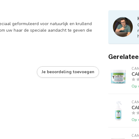
iaal geformuleerd voor natuurlijk en krullend
n om uw haar de speciale aandacht te geven die
Gerelatee
CAM
Je beoordeling toevoegen
CA
Op 
CAM
CAM
Op 
CAM