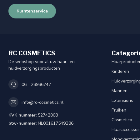
Klantenservice
RC COSMETICS
Categori
De webshop voor al uw haar- en
Haarproducte
huidverzorgingsproducten
Kinderen
Huidverzorgin
06 - 28986747
Mannen
Extensions
info@rc-cosmetics.nl
Pruiken
KVK nummer:
52742008
Cosmetica
btw-nummer:
NL001617549B86
Haaraccessoi
Mondverzorgi