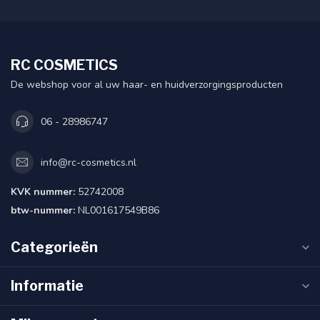
RC COSMETICS
De webshop voor al uw haar- en huidverzorgingsproducten
06 - 28986747
info@rc-cosmetics.nl
KVK nummer:
52742008
btw-nummer:
NL001617549B86
Categorieën
Informatie