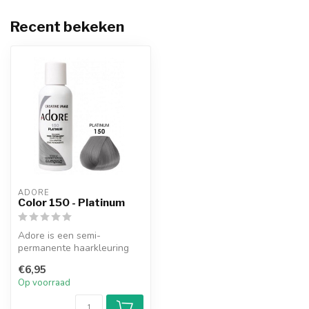
Recent bekeken
ADORE
Color 150 - Platinum
Adore is een semi-
permanente haarkleuring
die een natuurlijk ogende
€6,95
kleur afgeef...
Op voorraad