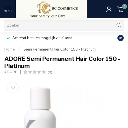
0
MENU
Achteraf betalen mogelijk via Klarna
Uitst
8.5
Home
/
Semi Permanent Hair Color 150 - Platinum
ADORE Semi Permanent Hair Color 150 -
Platinum
(0)
ADORE