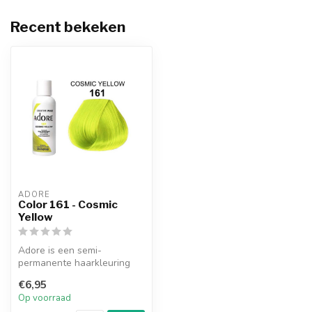
Recent bekeken
ADORE
Color 161 - Cosmic
Yellow
Adore is een semi-
permanente haarkleuring
die een natuurlijk ogende
€6,95
kleur afgeef...
Op voorraad