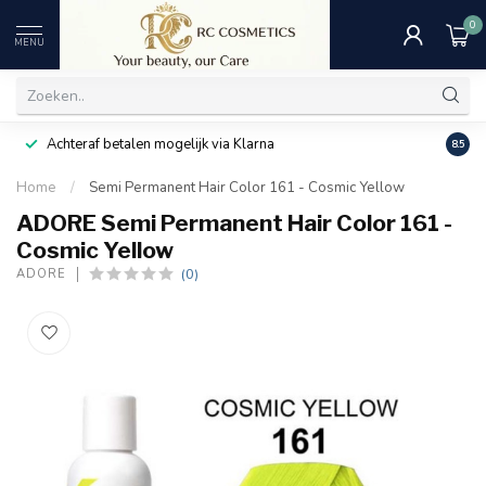
0
MENU
Achteraf betalen mogelijk via Klarna
Uitst
8.5
Home
/
Semi Permanent Hair Color 161 - Cosmic Yellow
ADORE Semi Permanent Hair Color 161 -
Cosmic Yellow
(0)
ADORE