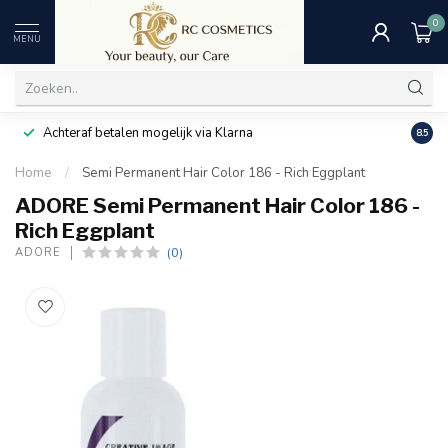
0
MENU
Achteraf betalen mogelijk via Klarna
Uitst
8.5
Home
/
Semi Permanent Hair Color 186 - Rich Eggplant
ADORE Semi Permanent Hair Color 186 -
Rich Eggplant
(0)
ADORE