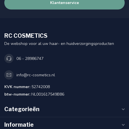
Klantenservice
RC COSMETICS
De webshop voor al uw haar- en huidverzorgingsproducten
06 - 28986747
info@rc-cosmetics.nl
KVK nummer:
52742008
btw-nummer:
NL001617549B86
Categorieën
Informatie