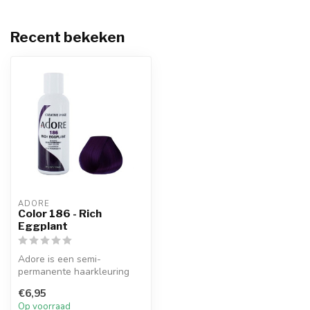
Recent bekeken
ADORE
Color 186 - Rich
Eggplant
Adore is een semi-
permanente haarkleuring
die een natuurlijk ogende
€6,95
kleur afgeef...
Op voorraad