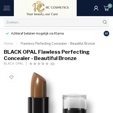
0
MENU
Achteraf betalen mogelijk via Klarna
Uitst
8.5
Home
/
Flawless Perfecting Concealer - Beautiful Bronze
BLACK OPAL Flawless Perfecting
Concealer - Beautiful Bronze
(0)
BLACK OPAL