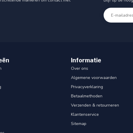
Blijf op de hoo
rschillende manieren om contact met
eën
Informatie
n
Over ons
Algemene voorwaarden
g
Privacyverklaring
Betaalmethoden
Verzenden & retourneren
Klantenservice
Sitemap
res