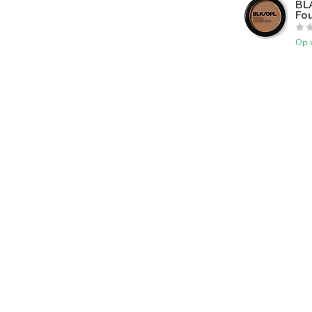
BL
Fo
Op 