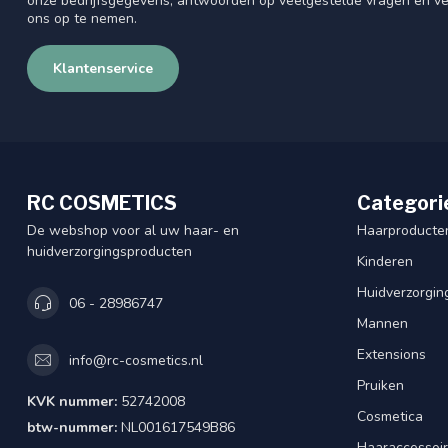
onze bedrijfsgegevens, antwoorden op veelgestelde vragen en ve
ons op te nemen.
Klantenservice
RC COSMETICS
Categori
De webshop voor al uw haar- en
Haarproducte
huidverzorgingsproducten
Kinderen
Huidverzorgin
06 - 28986747
Mannen
Extensions
info@rc-cosmetics.nl
Pruiken
KVK nummer:
52742008
Cosmetica
btw-nummer:
NL001617549B86
Haaraccessoi