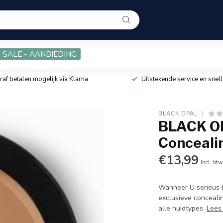
SALE - AANBIEDING
raf betalen mogelijk via Klarna
Uitstekende service en snell
BLACK OPAL
BLACK OP
Concealin
€13,99
Incl. btw
Wanneer U serieus b
exclusieve conceali
alle huidtypes.
Lees