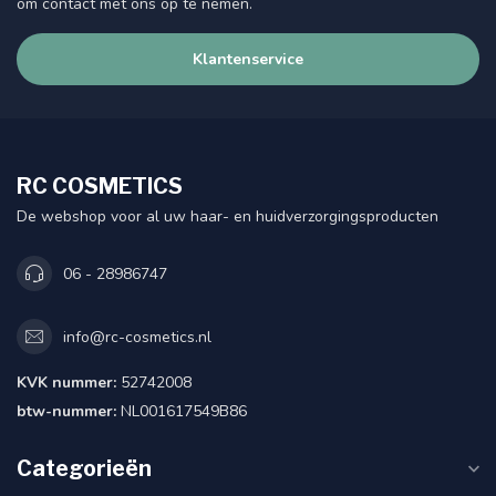
om contact met ons op te nemen.
Klantenservice
RC COSMETICS
De webshop voor al uw haar- en huidverzorgingsproducten
06 - 28986747
info@rc-cosmetics.nl
KVK nummer:
52742008
btw-nummer:
NL001617549B86
Categorieën