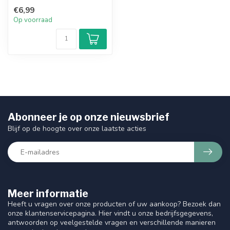
verzacht en conditioneert
€6,99
he...
Op voorraad
Abonneer je op onze nieuwsbrief
Blijf op de hoogte over onze laatste acties
Meer informatie
Heeft u vragen over onze producten of uw aankoop? Bezoek dan
onze klantenservicepagina. Hier vindt u onze bedrijfsgegevens,
antwoorden op veelgestelde vragen en verschillende manieren