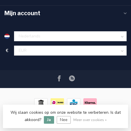
Mijn account
€
Wij slaan cookies op om onze website te verbeteren. Is dat
© Copyright 2026 RC COSMETICS
- Powered by
Lightspeed
-
akkoord?
Ja
Nee
Lightspeed design
by
Dyvelopment
Meer over cookies »