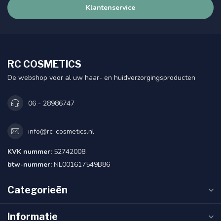
Klantenservice
RC COSMETICS
De webshop voor al uw haar- en huidverzorgingsproducten
06 - 28986747
info@rc-cosmetics.nl
KVK nummer:
52742008
btw-nummer:
NL001617549B86
Categorieën
Informatie