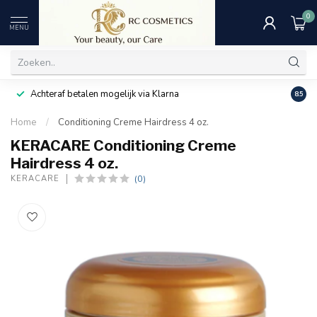
0
MENU
Achteraf betalen mogelijk via Klarna
Uitst
8.5
Home
/
Conditioning Creme Hairdress 4 oz.
KERACARE Conditioning Creme
Hairdress 4 oz.
(0)
KERACARE