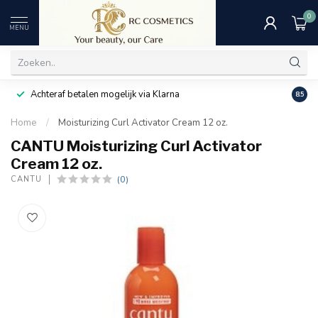
0
MENU
Achteraf betalen mogelijk via Klarna
Uitst
8.5
Home
/
Moisturizing Curl Activator Cream 12 oz.
CANTU Moisturizing Curl Activator
Cream 12 oz.
(0)
CANTU