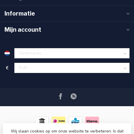
Informatie
Mijn account
€
Wij slaan cookies op om onze website te verbeteren. Is dat
© Copyright 2026 RC COSMETICS
- Powered by
Lightspeed
-