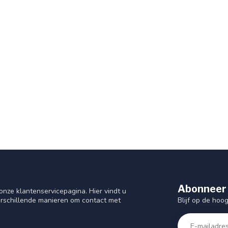
Abonneer 
nze klantenservicepagina. Hier vindt u
Blijf op de hoo
rschillende manieren om contact met