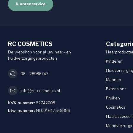
Klantenservice
RC COSMETICS
Categori
De webshop voor al uw haar- en
Haarproducte
huidverzorgingsproducten
Kinderen
Huidverzorgin
06 - 28986747
Mannen
Extensions
info@rc-cosmetics.nl
Pruiken
KVK nummer:
52742008
Cosmetica
btw-nummer:
NL001617549B86
Haaraccessoi
Mondverzorgi