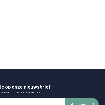
je op onze nieuwsbrief
gte over onze laatste acties
Abonneer