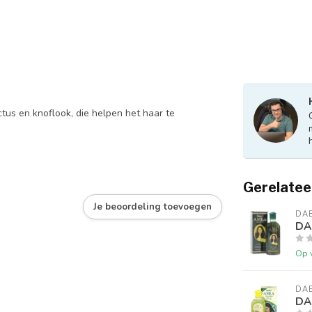
ctus en knoflook, die helpen het haar te
Gerelatee
Je beoordeling toevoegen
DA
DA
Op 
DA
DA