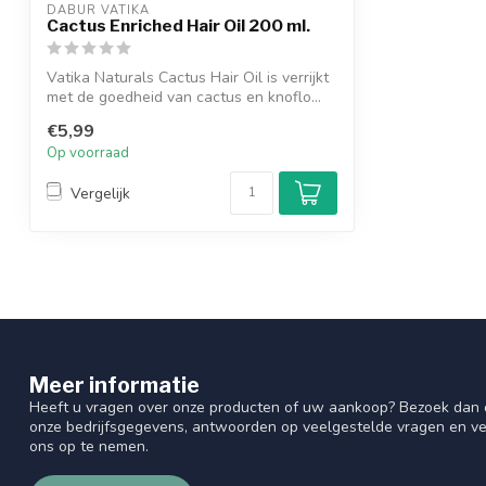
DABUR VATIKA
Cactus Enriched Hair Oil 200 ml.
Vatika Naturals Cactus Hair Oil is verrijkt
met de goedheid van cactus en knoflo...
€5,99
Op voorraad
Vergelijk
Meer informatie
Heeft u vragen over onze producten of uw aankoop? Bezoek dan o
onze bedrijfsgegevens, antwoorden op veelgestelde vragen en ve
ons op te nemen.