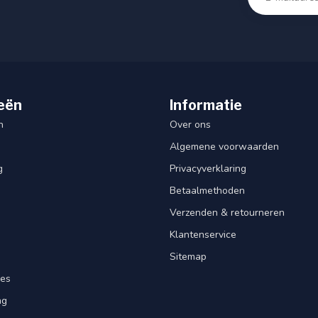
eën
Informatie
n
Over ons
Algemene voorwaarden
g
Privacyverklaring
Betaalmethoden
Verzenden & retourneren
Klantenservice
Sitemap
res
ng