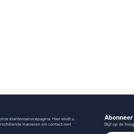
Abonneer 
nze klantenservicepagina. Hier vindt u
Blijf op de hoo
rschillende manieren om contact met