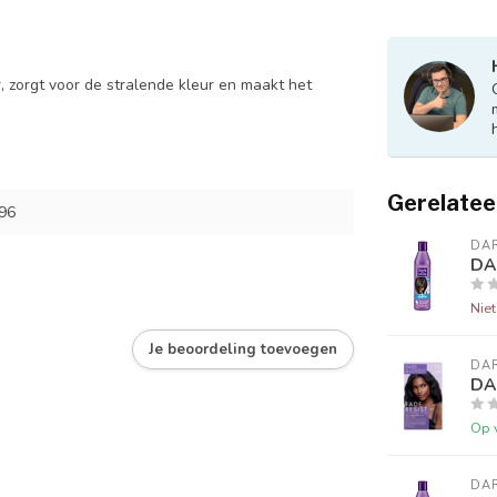
 zorgt voor de stralende kleur en maakt het
Gerelatee
96
DAR
DA
Nie
Je beoordeling toevoegen
DAR
DAR
Op 
DAR