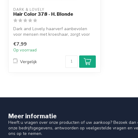
DARK & LOVELY
Hair Color 378 - H. Blonde
Dark and Lovely haarverf aanbevolen
voor mensen met kroeshaar, zorgt voor
de str...
€7,99
Op voorraad
Vergelijk
Meer informatie
Heeft u vragen over onze producten of uw aankoop? Bezoek dan o
onze bedrijfsgegevens, antwoorden op veelgestelde vragen en ve
ons op te nemen.