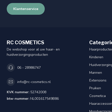
Klantenservice
RC COSMETICS
Categori
De webshop voor al uw haar- en
Haarproducte
huidverzorgingsproducten
Kinderen
Huidverzorgin
06 - 28986747
Mannen
Extensions
info@rc-cosmetics.nl
Pruiken
KVK nummer:
52742008
Cosmetica
btw-nummer:
NL001617549B86
Haaraccessoi
Mondverzorgi