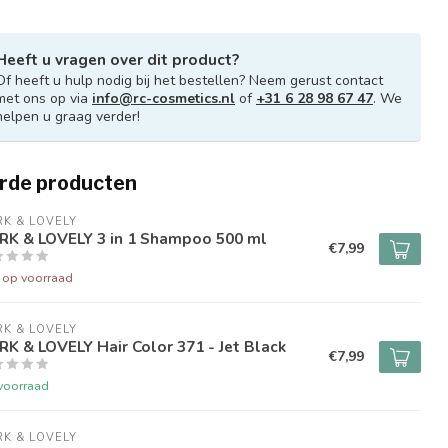
Heeft u vragen over dit product?
Of heeft u hulp nodig bij het bestellen? Neem gerust contact
met ons op via
info@rc-cosmetics.nl
of
+31 6 28 98 67 47
. We
helpen u graag verder!
rde producten
K & LOVELY
RK & LOVELY 3 in 1 Shampoo 500 ml
€7,99
t op voorraad
K & LOVELY
K & LOVELY Hair Color 371 - Jet Black
€7,99
voorraad
K & LOVELY