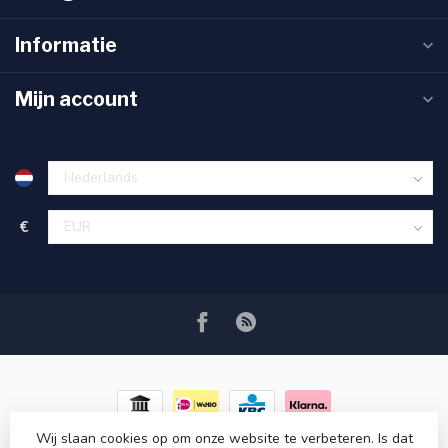
Informatie
Mijn account
€
Wij slaan cookies op om onze website te verbeteren. Is dat
© Copyright 2026 RC COSMETICS
- Powered by
Lightspeed
-