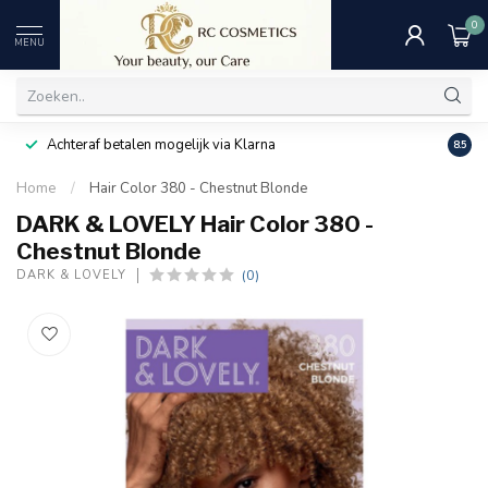
0
MENU
Achteraf betalen mogelijk via Klarna
Uitst
8.5
Home
/
Hair Color 380 - Chestnut Blonde
DARK & LOVELY Hair Color 380 -
Chestnut Blonde
(0)
DARK & LOVELY