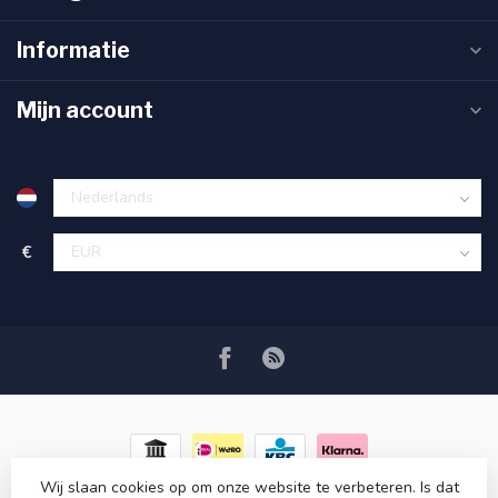
Informatie
Mijn account
€
Wij slaan cookies op om onze website te verbeteren. Is dat
© Copyright 2026 RC COSMETICS
- Powered by
Lightspeed
-