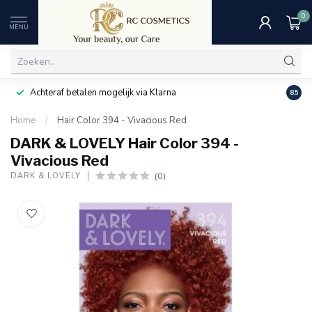
0
MENU
Achteraf betalen mogelijk via Klarna
Uitst
8.5
Home
/
Hair Color 394 - Vivacious Red
DARK & LOVELY Hair Color 394 -
Vivacious Red
(0)
DARK & LOVELY