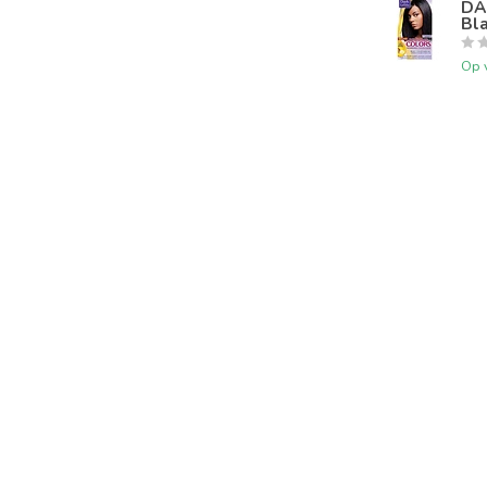
DAR
Bl
Op 