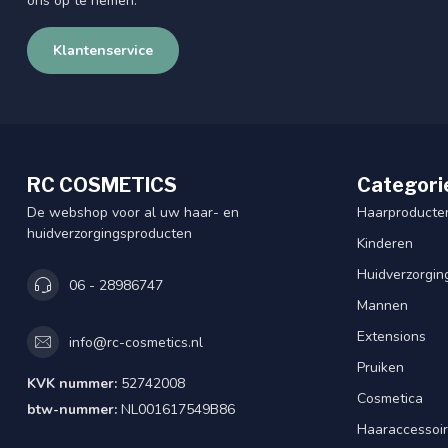
ons op te nemen.
Klantenservice
RC COSMETICS
Categori
De webshop voor al uw haar- en
Haarproducte
huidverzorgingsproducten
Kinderen
Huidverzorgin
06 - 28986747
Mannen
Extensions
info@rc-cosmetics.nl
Pruiken
KVK nummer:
52742008
Cosmetica
btw-nummer:
NL001617549B86
Haaraccessoi