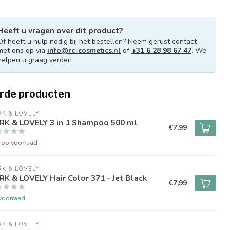
Heeft u vragen over dit product?
Of heeft u hulp nodig bij het bestellen? Neem gerust contact
met ons op via
info@rc-cosmetics.nl
of
+31 6 28 98 67 47
. We
helpen u graag verder!
rde producten
K & LOVELY
RK & LOVELY 3 in 1 Shampoo 500 ml
€7,99
t op voorraad
K & LOVELY
K & LOVELY Hair Color 371 - Jet Black
€7,99
voorraad
K & LOVELY