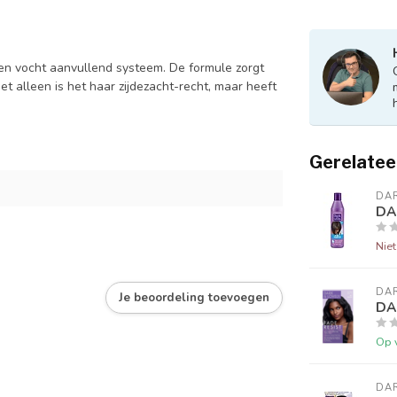
en vocht aanvullend systeem. De formule zorgt
et alleen is het haar zijdezacht-recht, maar heeft
Gerelatee
DAR
DA
Nie
DAR
Je beoordeling toevoegen
DAR
Op 
DAR