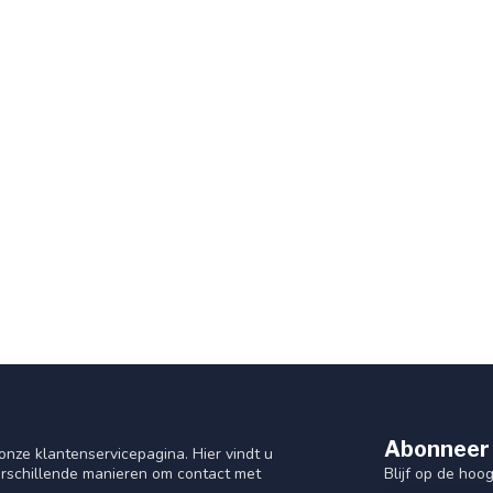
Abonneer 
nze klantenservicepagina. Hier vindt u
Blijf op de hoo
rschillende manieren om contact met