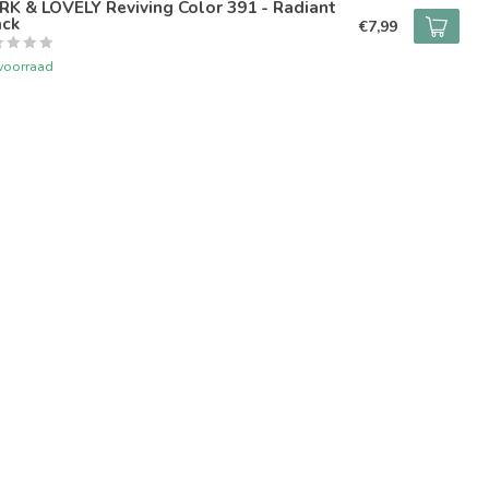
K & LOVELY Reviving Color 391 - Radiant
ack
€7,99
voorraad