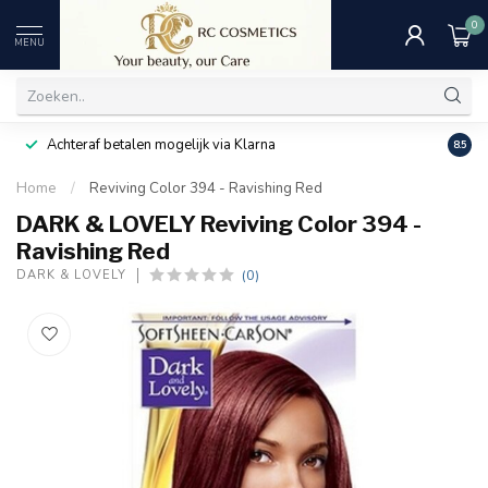
0
MENU
Achteraf betalen mogelijk via Klarna
Uitst
8.5
Home
/
Reviving Color 394 - Ravishing Red
DARK & LOVELY Reviving Color 394 -
Ravishing Red
(0)
DARK & LOVELY