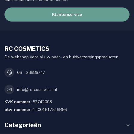
Klantenservice
RC COSMETICS
De webshop voor al uw haar- en huidverzorgingsproducten
06 - 28986747
info@rc-cosmetics.nl
KVK nummer:
52742008
btw-nummer:
NL001617549B86
Categorieën