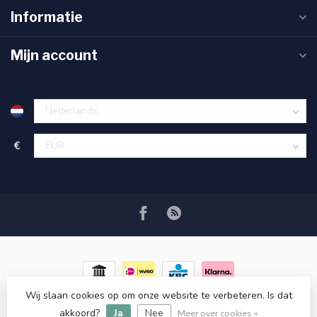
Informatie
Mijn account
€
Wij slaan cookies op om onze website te verbeteren. Is dat
© Copyright 2026 RC COSMETICS
- Powered by
Lightspeed
-
akkoord?
Ja
Nee
Lightspeed design
by
Dyvelopment
Meer over cookies »