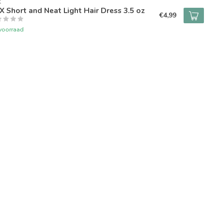
X
 Short and Neat Light Hair Dress 3.5 oz
€4,99
voorraad