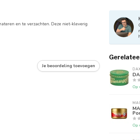
ateren en te verzachten. Deze niet-kleverig
Gerelatee
Je beoordeling toevoegen
DA
DA
Op 
MA
MA
Po
Op 