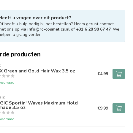
Heeft u vragen over dit product?
Of heeft u hulp nodig bij het bestellen? Neem gerust contact
met ons op via
info@rc-cosmetics.nl
of
+31 6 28 98 67 47
. We
helpen u graag verder!
rde producten
X
X Green and Gold Hair Wax 3.5 oz
€4,99
voorraad
GIC
GIC Sportin' Waves Maximum Hold
made 3.5 oz
€9,99
voorraad