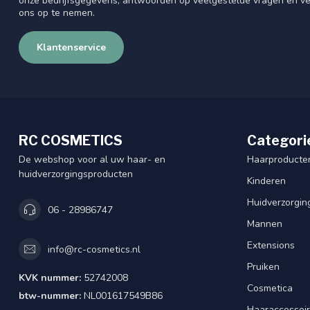
onze bedrijfsgegevens, antwoorden op veelgestelde vragen en ve
ons op te nemen.
Klantenservice
RC COSMETICS
Categori
De webshop voor al uw haar- en
Haarproducte
huidverzorgingsproducten
Kinderen
Huidverzorgin
06 - 28986747
Mannen
Extensions
info@rc-cosmetics.nl
Pruiken
KVK nummer:
52742008
Cosmetica
btw-nummer:
NL001617549B86
Haaraccessoi