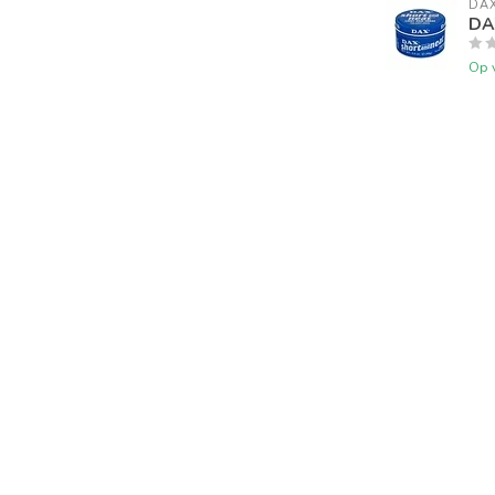
DA
DAX
Op 