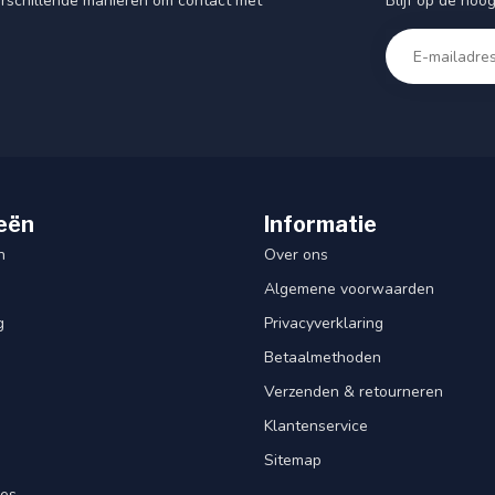
Blijf op de hoo
rschillende manieren om contact met
eën
Informatie
n
Over ons
Algemene voorwaarden
g
Privacyverklaring
Betaalmethoden
Verzenden & retourneren
Klantenservice
Sitemap
res