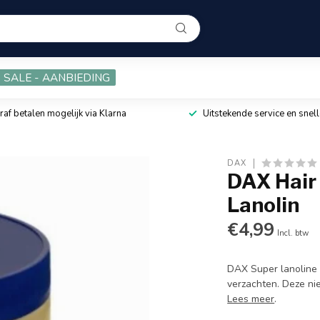
SALE - AANBIEDING
raf betalen mogelijk via Klarna
Uitstekende service en snell
DAX
DAX Hair
Lanolin
€4,99
Incl. btw
DAX Super lanoline 
verzachten. Deze ni
Lees meer
.