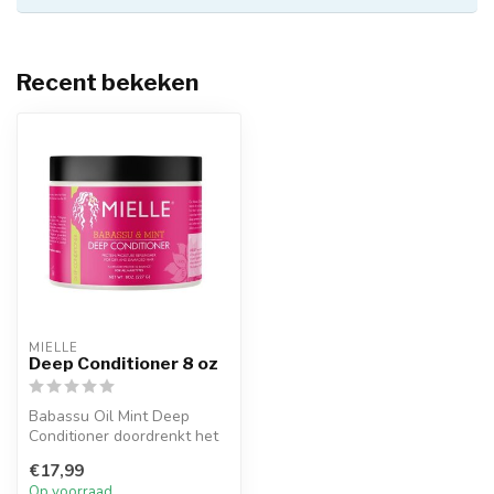
Recent bekeken
MIELLE
Deep Conditioner 8 oz
Babassu Oil Mint Deep
Conditioner doordrenkt het
haar met eiwitten en vocht
€17,99
om d...
Op voorraad