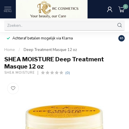
0
MENU
Achteraf betalen mogelijk via Klarna
Uitst
8.5
Home
/
Deep Treatment Masque 12 oz
SHEA MOISTURE Deep Treatment
Masque 12 oz
(0)
SHEA MOISTURE