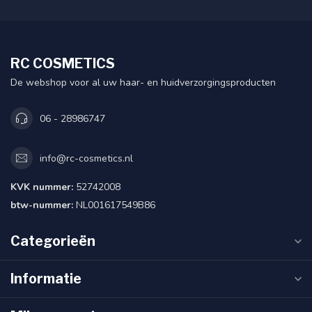
RC COSMETICS
De webshop voor al uw haar- en huidverzorgingsproducten
06 - 28986747
info@rc-cosmetics.nl
KVK nummer:
52742008
btw-nummer:
NL001617549B86
Categorieën
Informatie