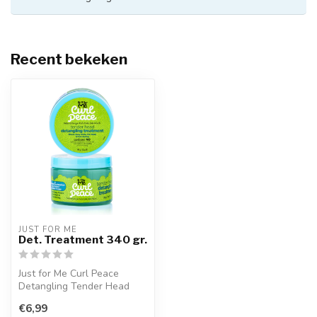
Recent bekeken
JUST FOR ME
Det. Treatment 340 gr.
Just for Me Curl Peace
Detangling Tender Head
Treatment is een essentiële
€6,99
stap v...