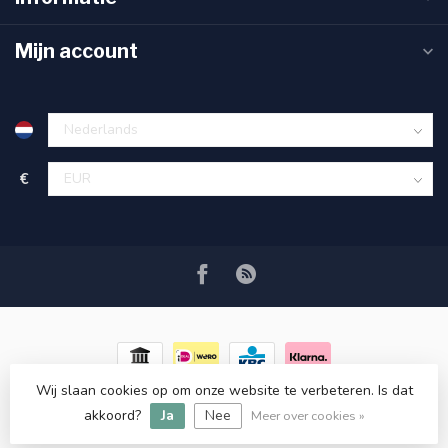
Mijn account
€
Wij slaan cookies op om onze website te verbeteren. Is dat
© Copyright 2026 RC COSMETICS
- Powered by
Lightspeed
-
akkoord?
Ja
Nee
Lightspeed design
by
Dyvelopment
Meer over cookies »