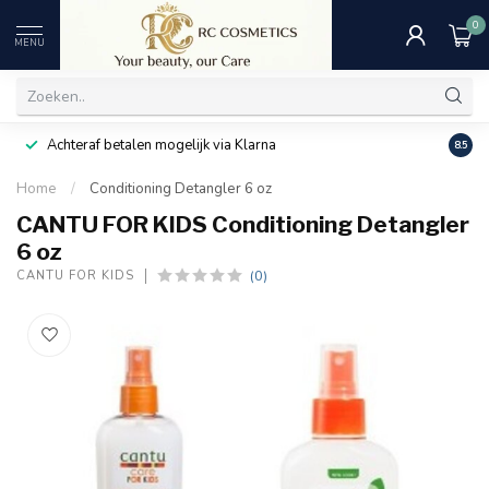
0
MENU
Achteraf betalen mogelijk via Klarna
Uitst
8.5
Home
/
Conditioning Detangler 6 oz
CANTU FOR KIDS Conditioning Detangler
6 oz
(0)
CANTU FOR KIDS