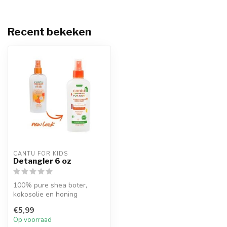
Recent bekeken
CANTU FOR KIDS
Detangler 6 oz
100% pure shea boter,
kokosolie en honing
geformuleerd zonder
€5,99
agressieve ingredi...
Op voorraad