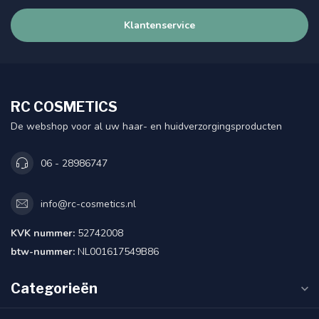
Klantenservice
RC COSMETICS
De webshop voor al uw haar- en huidverzorgingsproducten
06 - 28986747
info@rc-cosmetics.nl
KVK nummer:
52742008
btw-nummer:
NL001617549B86
Categorieën