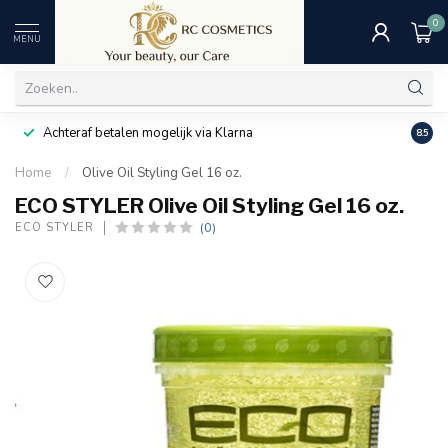
0
MENU
Achteraf betalen mogelijk via Klarna
Uitst
8.5
Home
/
Olive Oil Styling Gel 16 oz.
ECO STYLER Olive Oil Styling Gel 16 oz.
(0)
ECO STYLER