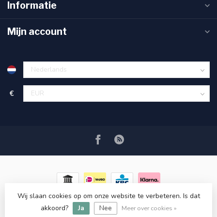
Informatie
Mijn account
€
Wij slaan cookies op om onze website te verbeteren. Is dat
© Copyright 2026 RC COSMETICS
- Powered by
Lightspeed
-
akkoord?
Ja
Nee
Lightspeed design
by
Dyvelopment
Meer over cookies »