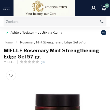
0
MENU
Achteraf betalen mogelijk via Klarna
Uitst
8.5
Home
/
Rosemary Mint Strengthening Edge Gel 57 gr.
MIELLE Rosemary Mint Strengthening
Edge Gel 57 gr.
(0)
MIELLE