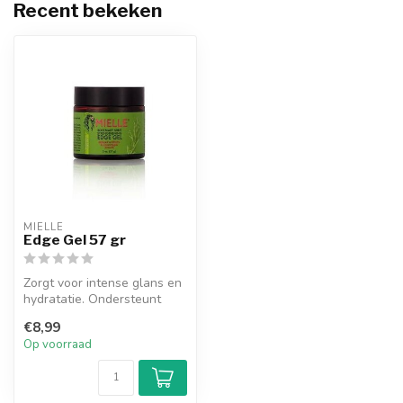
Recent bekeken
MIELLE
Edge Gel 57 gr
Zorgt voor intense glans en
hydratatie. Ondersteunt
gezonde randen. Doordrenkt
€8,99
m...
Op voorraad