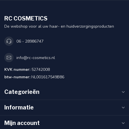
RC COSMETICS
De webshop voor al uw haar- en huidverzorgingsproducten
06 - 28986747
info@rc-cosmetics.nl
KVK nummer:
52742008
btw-nummer:
NL001617549B86
Categorieën
Informatie
Mijn account