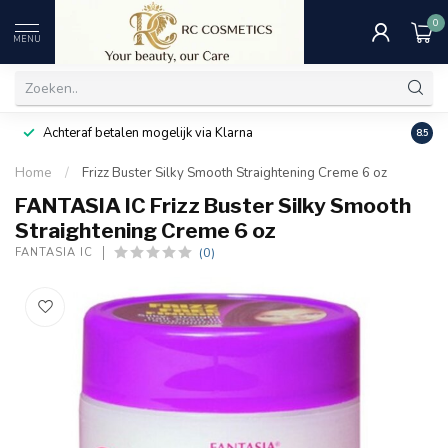
0
MENU
Achteraf betalen mogelijk via Klarna
Uitst
8.5
Home
/
Frizz Buster Silky Smooth Straightening Creme 6 oz
FANTASIA IC Frizz Buster Silky Smooth
Straightening Creme 6 oz
(0)
FANTASIA IC