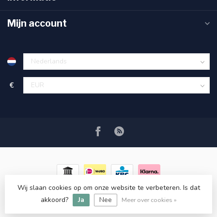
Mijn account
€
Wij slaan cookies op om onze website te verbeteren. Is dat
© Copyright 2026 RC COSMETICS
- Powered by
Lightspeed
-
akkoord?
Ja
Nee
Lightspeed design
by
Dyvelopment
Meer over cookies »