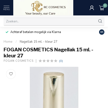
0
MENU
Achteraf betalen mogelijk via Klarna
Uitst
8.5
Home
/
Nagellak 15 ml. - kleur 27
FOGAN COSMETICS Nagellak 15 ml. -
kleur 27
(0)
FOGAN COSMETICS