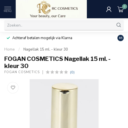
0
MENU
Achteraf betalen mogelijk via Klarna
Uitst
8.5
Home
/
Nagellak 15 ml. - kleur 30
FOGAN COSMETICS Nagellak 15 ml. -
kleur 30
(0)
FOGAN COSMETICS