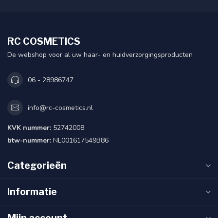
RC COSMETICS
De webshop voor al uw haar- en huidverzorgingsproducten
06 - 28986747
info@rc-cosmetics.nl
KVK nummer:
52742008
btw-nummer:
NL001617549B86
Categorieën
Informatie