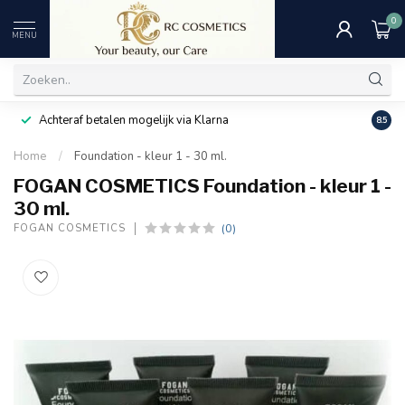
0
MENU
Achteraf betalen mogelijk via Klarna
Uitst
8.5
Home
/
Foundation - kleur 1 - 30 ml.
FOGAN COSMETICS Foundation - kleur 1 -
30 ml.
(0)
FOGAN COSMETICS