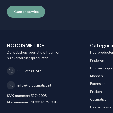
Klantenservice
RC COSMETICS
Categori
De webshop voor al uw haar- en
Haarproducte
huidverzorgingsproducten
Kinderen
Huidverzorgin
06 - 28986747
Mannen
Extensions
info@rc-cosmetics.nl
Pruiken
KVK nummer:
52742008
Cosmetica
btw-nummer:
NL001617549B86
Haaraccessoi