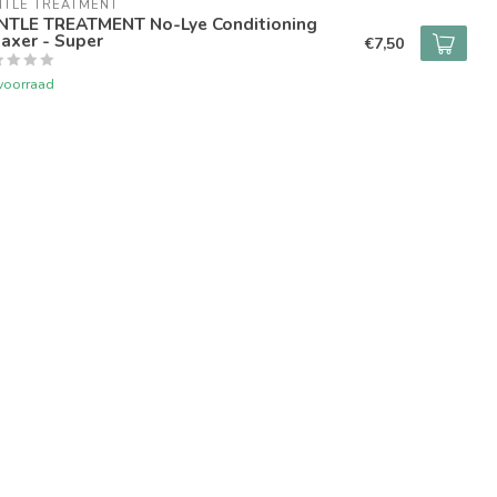
NTLE TREATMENT
NTLE TREATMENT No-Lye Conditioning
axer - Super
€7,50
voorraad