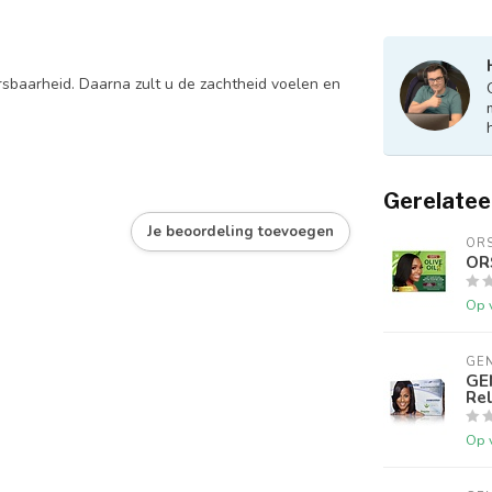
rsbaarheid. Daarna zult u de zachtheid voelen en
Gerelatee
Je beoordeling toevoegen
OR
ORS
Op 
GE
GE
Rel
Op 