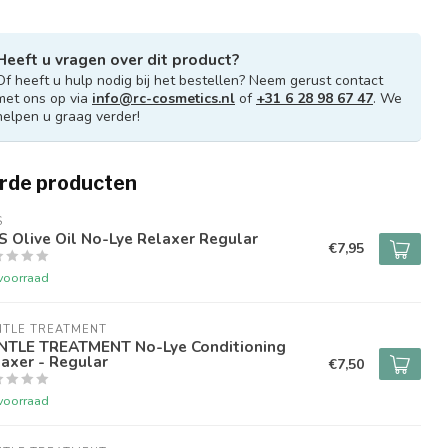
Heeft u vragen over dit product?
Of heeft u hulp nodig bij het bestellen? Neem gerust contact
met ons op via
info@rc-cosmetics.nl
of
+31 6 28 98 67 47
. We
helpen u graag verder!
rde producten
S
 Olive Oil No-Lye Relaxer Regular
€7,95
voorraad
NTLE TREATMENT
NTLE TREATMENT No-Lye Conditioning
axer - Regular
€7,50
voorraad