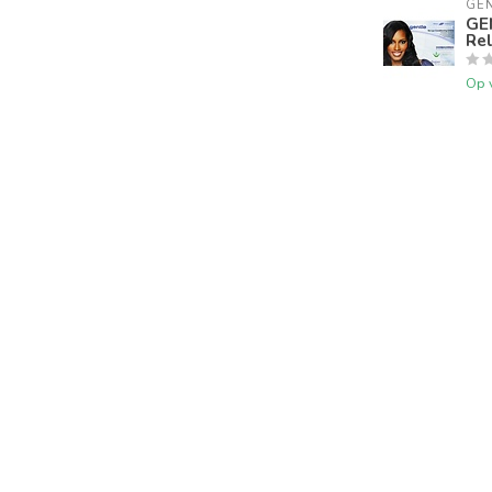
GE
GE
Rel
Op 