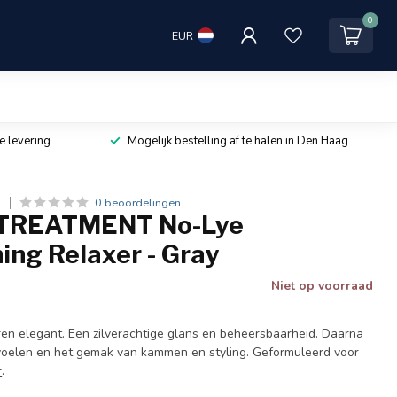
0
EUR
e levering
Mogelijk bestelling af te halen in Den Haag
0 beoordelingen
T
TREATMENT No-Lye
ing Relaxer - Gray
Niet op voorraad
ren elegant. Een zilverachtige glans en beheersbaarheid. Daarna
 voelen en het gemak van kammen en styling. Geformuleerd voor
r
.