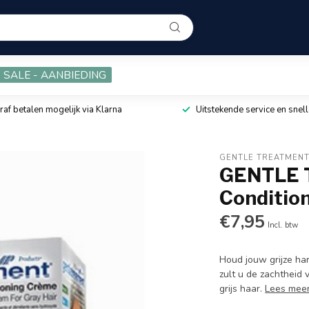
SALE - AANBIEDING
raf betalen mogelijk via Klarna
Uitstekende service en snell
GENTLE TREATMEN
GENTLE 
Condition
€7,95
Incl. btw
Houd jouw grijze ha
zult u de zachtheid
grijs haar.
Lees mee