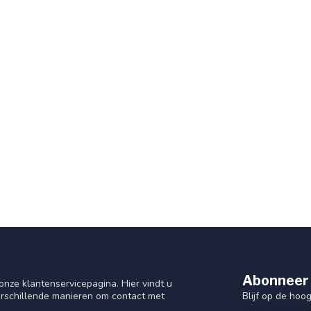
Abonneer 
nze klantenservicepagina. Hier vindt u
Blijf op de hoo
rschillende manieren om contact met