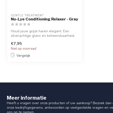
GENTLE TREATMENT
No-Lye Conditioning Relaxer - Gray
Houd jouw grijze haren elegant. Een
zilverachtige glans en beheersbaarheid.
Daar...
€7,95
Niet op voorraad
Vergelijk
Meer informatie
Heeft u vragen over onze producten of uw aankoop? Bezoek dan o
onze bedrijfsgegevens, antwoorden op veelgestelde vragen en ve
ons op te nemen.