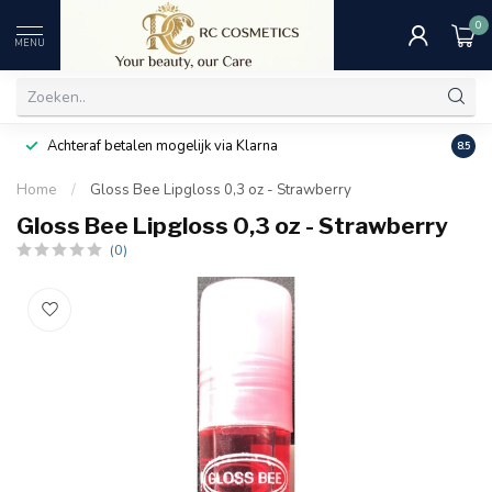
0
MENU
Achteraf betalen mogelijk via Klarna
Uitst
8.5
Home
/
Gloss Bee Lipgloss 0,3 oz - Strawberry
Gloss Bee Lipgloss 0,3 oz - Strawberry
(0)