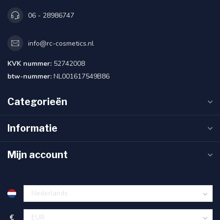
06 - 28986747
info@rc-cosmetics.nl
KVK nummer:
52742008
btw-nummer:
NL001617549B86
Categorieën
Informatie
Mijn account
€