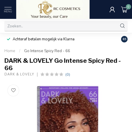
0
MENU
Achteraf betalen mogelijk via Klarna
Uitst
8.5
Home
/
Go Intense Spicy Red - 66
DARK & LOVELY Go Intense Spicy Red -
66
(0)
DARK & LOVELY