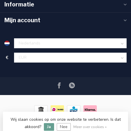
Informatie
Mijn account
€
Wij slaan cookies op om onze website te verbeteren. Is dat
© Copyright 2026 RC COSMETICS
- Powered by
Lightspeed
-
akkoord?
Ja
Nee
Lightspeed design
by
Dyvelopment
Meer over cookies »