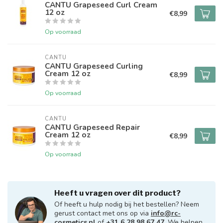
CANTU Grapeseed Curl Cream
12 oz
€8,99
Op voorraad
CANTU
CANTU Grapeseed Curling
Cream 12 oz
€8,99
Op voorraad
CANTU
CANTU Grapeseed Repair
Cream 12 oz
€8,99
Op voorraad
Heeft u vragen over dit product?
Of heeft u hulp nodig bij het bestellen? Neem
gerust contact met ons op via
info@rc-
cosmetics.nl
of
+31 6 28 98 67 47
. We helpen