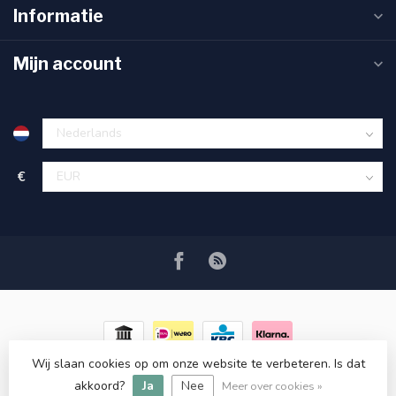
Informatie
Mijn account
€
Wij slaan cookies op om onze website te verbeteren. Is dat
© Copyright 2026 RC COSMETICS
- Powered by
Lightspeed
-
akkoord?
Ja
Nee
Lightspeed design
by
Dyvelopment
Meer over cookies »