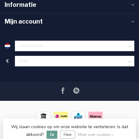
Informatie
Mijn account
€
Wij slaan cookies op om onze website te verbeteren. Is dat
© Copyright 2026 RC COSMETICS
- Powered by
Lightspeed
-
akkoord?
Ja
Nee
Lightspeed design
by
Dyvelopment
Meer over cookies »