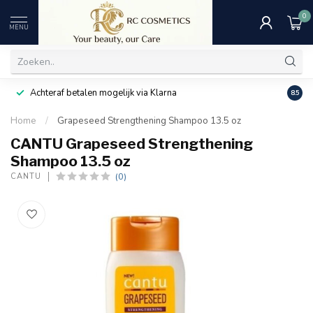
0
MENU
Achteraf betalen mogelijk via Klarna
Uitst
8.5
Home
/
Grapeseed Strengthening Shampoo 13.5 oz
CANTU Grapeseed Strengthening
Shampoo 13.5 oz
(0)
CANTU