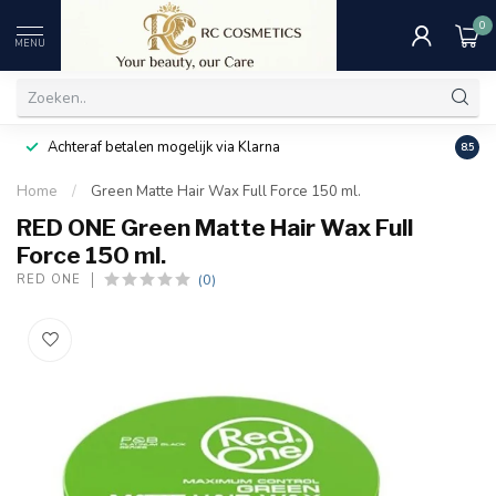
0
MENU
Achteraf betalen mogelijk via Klarna
Uitst
8.5
Home
/
Green Matte Hair Wax Full Force 150 ml.
RED ONE Green Matte Hair Wax Full
Force 150 ml.
(0)
RED ONE