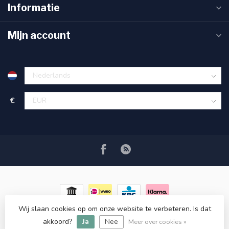
Informatie
Mijn account
€
Wij slaan cookies op om onze website te verbeteren. Is dat
© Copyright 2026 RC COSMETICS
- Powered by
Lightspeed
-
akkoord?
Ja
Nee
Lightspeed design
by
Dyvelopment
Meer over cookies »