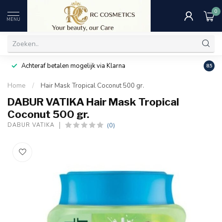
0
MENU
Achteraf betalen mogelijk via Klarna
Uitst
8.5
Home
/
Hair Mask Tropical Coconut 500 gr.
DABUR VATIKA Hair Mask Tropical
Coconut 500 gr.
(0)
DABUR VATIKA