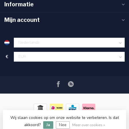
Informatie
Mijn account
€
Wij slaan cookies op om onze website te verbeteren. Is dat
© Copyright 2026 RC COSMETICS
- Powered by
Lightspeed
-
akkoord?
Ja
Nee
Lightspeed design
by
Dyvelopment
Meer over cookies »