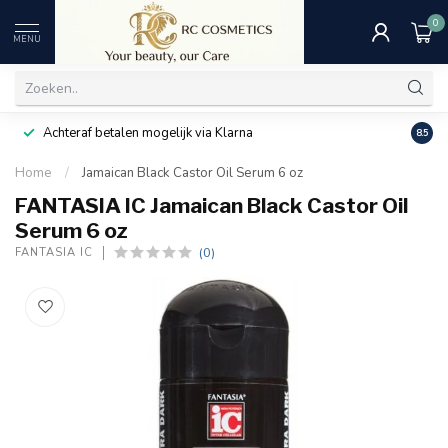
0
MENU
Achteraf betalen mogelijk via Klarna
Uitst
8.5
Home
/
Jamaican Black Castor Oil Serum 6 oz
FANTASIA IC Jamaican Black Castor Oil
Serum 6 oz
(0)
FANTASIA IC