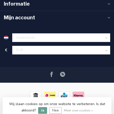
Informatie
Mijn account
€
Wij slaan cookies op om onze website te verbeteren. Is dat
© Copyright 2026 RC COSMETICS
- Powered by
Lightspeed
-
akkoord?
Ja
Nee
Lightspeed design
by
Dyvelopment
Meer over cookies »