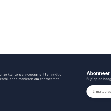
Abonneer 
nze klantenservicepagina. Hier vindt u
Blijf op de hoo
rschillende manieren om contact met