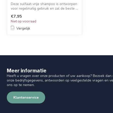
Deze sulfaat-vrije shampoo is ontworpen
voor regelmatig gebruik en zal de beste ...
€7,95
Niet op voorraad
Vergelijk
Meer informatie
Heeft u vragen over onze producten of uw aankoop? Bezoek dan o
onze bedrijfsgegevens, antwoorden op veelgestelde vragen en ve
ons op te nemen.
Klantenservice