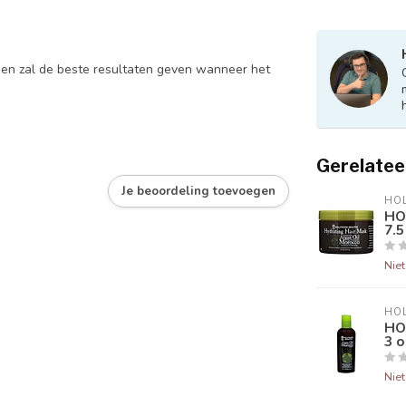
 en zal de beste resultaten geven wanneer het
Gerelatee
Je beoordeling toevoegen
HO
HO
7.5
Nie
HO
HO
3 o
Nie