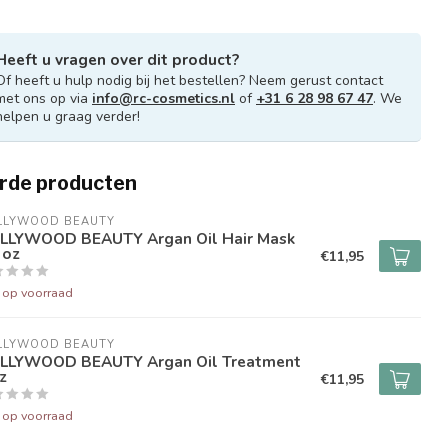
Heeft u vragen over dit product?
Of heeft u hulp nodig bij het bestellen? Neem gerust contact
met ons op via
info@rc-cosmetics.nl
of
+31 6 28 98 67 47
. We
helpen u graag verder!
rde producten
LLYWOOD BEAUTY
LLYWOOD BEAUTY Argan Oil Hair Mask
 oz
€11,95
t op voorraad
LLYWOOD BEAUTY
LLYWOOD BEAUTY Argan Oil Treatment
z
€11,95
t op voorraad