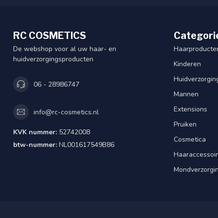
RC COSMETICS
Categori
De webshop voor al uw haar- en
Haarproducte
huidverzorgingsproducten
Kinderen
Huidverzorgin
06 - 28986747
Mannen
Extensions
info@rc-cosmetics.nl
Pruiken
KVK nummer:
52742008
Cosmetica
btw-nummer:
NL001617549B86
Haaraccessoi
Mondverzorgi