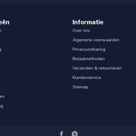
eën
Informatie
n
Over ons
Algemene voorwaarden
g
Privacyverklaring
Betaalmethoden
Verzenden & retourneren
Klantenservice
Sitemap
res
ng