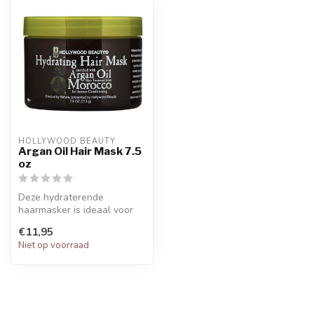
HOLLYWOOD BEAUTY
Argan Oil Hair Mask 7.5
oz
Deze hydraterende
haarmasker is ideaal voor
haar dat is uitgedroogd,
€11,95
ernstig bes...
Niet op voorraad