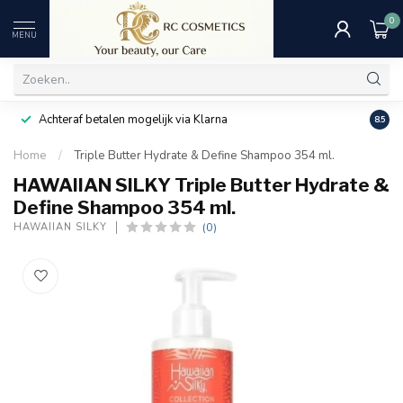
0
MENU
Achteraf betalen mogelijk via Klarna
Uitst
8.5
Home
/
Triple Butter Hydrate & Define Shampoo 354 ml.
HAWAIIAN SILKY Triple Butter Hydrate &
Define Shampoo 354 ml.
(0)
HAWAIIAN SILKY