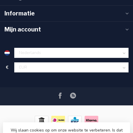
Informatie
Mijn account
€
Wij slaan cookies op om onze website te verbeteren. Is dat
© Copyright 2026 RC COSMETICS
- Powered by
Lightspeed
-