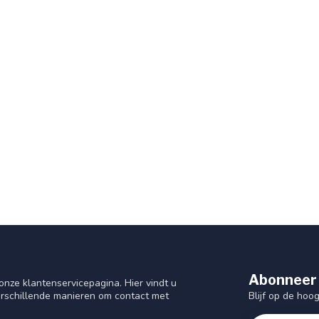
Abonneer 
nze klantenservicepagina. Hier vindt u
Blijf op de hoo
rschillende manieren om contact met