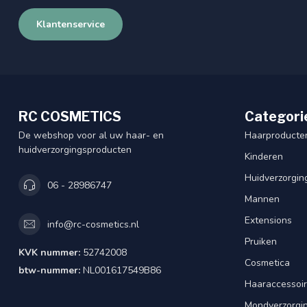
Klantenservice
RC COSMETICS
Categori
De webshop voor al uw haar- en
Haarproducte
huidverzorgingsproducten
Kinderen
Huidverzorgin
06 - 28986747
Mannen
Extensions
info@rc-cosmetics.nl
Pruiken
KVK nummer:
52742008
Cosmetica
btw-nummer:
NL001617549B86
Haaraccessoi
Mondverzorgi