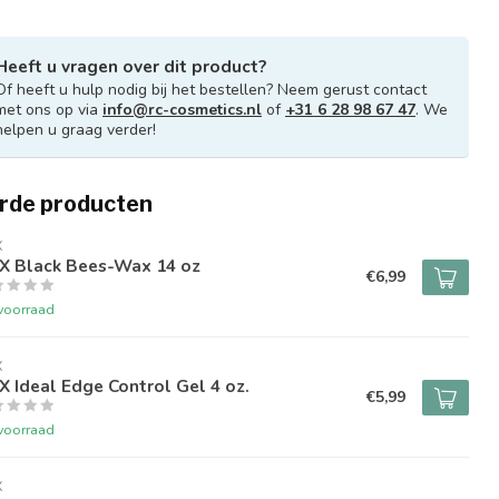
Heeft u vragen over dit product?
Of heeft u hulp nodig bij het bestellen? Neem gerust contact
met ons op via
info@rc-cosmetics.nl
of
+31 6 28 98 67 47
. We
helpen u graag verder!
rde producten
X
X Black Bees-Wax 14 oz
€6,99
voorraad
X
 Ideal Edge Control Gel 4 oz.
€5,99
voorraad
X