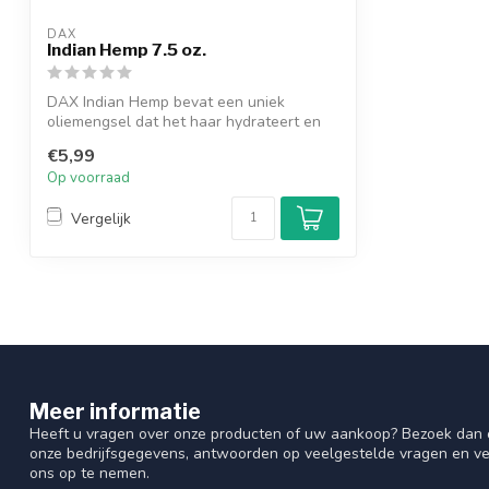
DAX
Indian Hemp 7.5 oz.
DAX Indian Hemp bevat een uniek
oliemengsel dat het haar hydrateert en
helpt om ...
€5,99
Op voorraad
Vergelijk
Meer informatie
Heeft u vragen over onze producten of uw aankoop? Bezoek dan o
onze bedrijfsgegevens, antwoorden op veelgestelde vragen en ve
ons op te nemen.