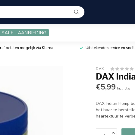
SALE - AANBIEDING
raf betalen mogelijk via Klarna
Uitstekende service en snell
DAX
DAX India
€5,99
Incl. btw
DAX Indian Hemp bev
het haar te herstel
haartextuur te verb