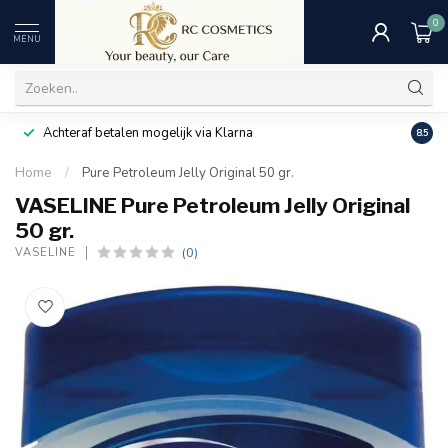
0
MENU
Achteraf betalen mogelijk via Klarna
Uitst
8.5
Home
/
Pure Petroleum Jelly Original 50 gr.
VASELINE Pure Petroleum Jelly Original
50 gr.
(0)
VASELINE