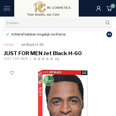
0
MENU
Achteraf betalen mogelijk via Klarna
Uitst
8.5
Home
/
Jet Black H-60
JUST FOR MEN Jet Black H-60
(0)
JUST FOR MEN